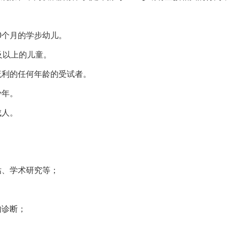
0个月的学步幼儿。
及以上的儿童。
流利的任何年龄的受试者。
少年。
成人。
估、学术研究等；
的诊断；