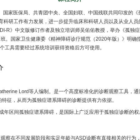
国家医保局、共青团中央、全国妇联、中国残联共同印发的《孤独症
教育科研工作有力发展，进一步提升临床和科研人员以及从业人员
《ADI-R》中文版修订作者及独立培训师吴佑佑教授，举办《孤独
培训班。国家卫生健康委《精神障碍诊疗规范（2020年版）》明
，两个工具需要经过系统培训获得资格后方可使用。
介
atherine Lord等人编制。是一个高度标准化的诊断观察工
的特征，从而为孤独症谱系障碍的诊断提供有力依据。
月到成年区间孤独症谱系障碍，是国际上广泛应用于孤独症诊断的
机会观察在不同发展阶段和实足年龄与ASD诊断有直接相关的行为